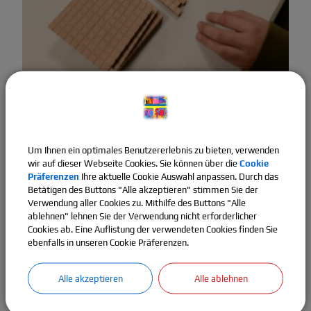
In Zusammenarbeit mit den Klassenlehrkräften werden die
SchülerInnen mit individuellem und differenziertem
Lernmaterial innerhalb ihrer Klasse, in einer Gruppe oder mit
Hilfe der Einzelförderung unterstützt. SchülerInnen mit
Um Ihnen ein optimales Benutzererlebnis zu bieten, verwenden
Notenaussetzung werden nach einem eigenem Förderplan
wir auf dieser Webseite Cookies. Sie können über die
Cookie
unterrichtet, in dem persönliche Lernziele festgelegt werden.
Präferenzen
Ihre aktuelle Cookie Auswahl anpassen. Durch das
Verstärkt soll dieses individuelle Lernen in offenen
Betätigen des Buttons "Alle akzeptieren" stimmen Sie der
Unterrichtsformen umgesetzt werden, was wiederum allen
Verwendung aller Cookies zu. Mithilfe des Buttons "Alle
Schülern zugutekommt. Wichtig ist hierbei, die Schüler zu
ablehnen" lehnen Sie der Verwendung nicht erforderlicher
motivieren und zu bestärken, ihre eigenen Fähigkeiten optimal
Cookies ab. Eine Auflistung der verwendeten Cookies finden Sie
ausschöpfen zu können. Ziel ist es, dass die SchülerInnen in der
ebenfalls in unseren Cookie Präferenzen.
Lage sind, ihr Lernen eigenverantwortlich so zu gestalten, dass
sie am Ende ihrer Schulzeit einen guten Einstieg ins
Alle akzeptieren
Alle ablehnen
Berufsleben schaffen.
Hierbei ist die Beratung und Begleitung der