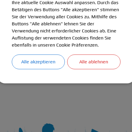
Ihre aktuelle Cookie Auswahl anpassen. Durch das
ormulare
Wichtige Links
Betätigen des Buttons "Alle akzeptieren" stimmen
Sie der Verwendung aller Cookies zu. Mithilfe des
Buttons "Alle ablehnen" lehnen Sie der
chulamt im Landkreis München:
Verwendung nicht erforderlicher Cookies ab. Eine
t.landkreis-muenchen.de
Auflistung der verwendeten Cookies finden Sie
taatsministerium für Bildung und Kultus, Wissenschaft und Ku
ebenfalls in unseren Cookie Präferenzen.
rn.de
Alle akzeptieren
Alle ablehnen
 für Schulqualität und Bildungsforschung (ISB):
ern.de