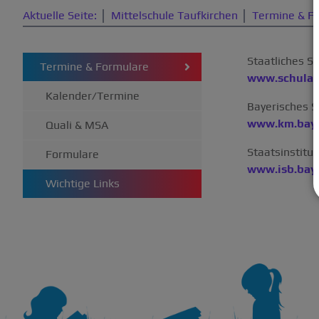
Aktuelle Seite:
Mittelschule Taufkirchen
Termine & F
Staatliches S
Termine & Formulare
www.schulam
Kalender/Termine
Bayerisches S
www.km.baye
Quali & MSA
Staatsinstitut
Formulare
www.isb.bay
Wichtige Links